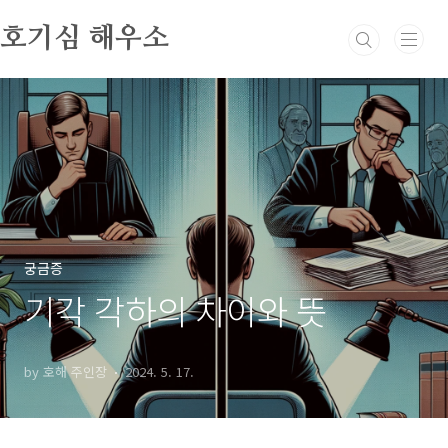
본문 바로가기
호기심 해우소
궁금증
기각 각하의 차이와 뜻
by 호해 주인장
2024. 5. 17.