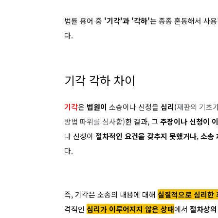
법률 용어 중
'기각'과 '각하'
는 종종 혼동해서 사용
다.
기각 각하 차이
기각
은
법원이
소송이나 신청을
심리
(
재판의 기초가
방법 따위를 심사함)
한 결과, 그
주장이나 신청이 이
나 신청이
절차적인 요건을 갖추지 못했거나
,
소송 
다.
즉, 기각은 소송의 내용에 대해
실질적으로 심리한 
격적인
심리가 이루어지지 않은 상태
에서
절차상의