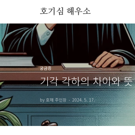
본문 바로가기
호기심 해우소
궁금증
기각 각하의 차이와 뜻
by 호해 주인장
2024. 5. 17.