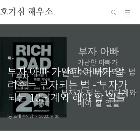
본문 바로가기
호기심 해우소
독서
부자 아빠 가난한 아빠가 알
려주는 부자되는 법 - 부자가
되는 10단계와 해야 할 일들
by 호해 주인장
2022. 9. 30.