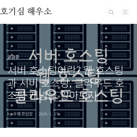
본문 바로가기
호기심 해우소
궁금증
서버 호스팅이란? 웹 호스팅
과 서버 호스팅, 클라우드 호
스팅 개념을 알아보자
by 호해 주인장
2024. 1. 17.