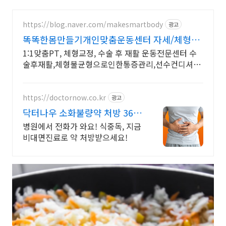
https://blog.naver.com/makesmartbody
광고
똑똑한몸만들기개인맞춤운동센터 자세/체형교
정,재활운동 전문
1:1맞춤PT, 체형교정, 수술 후 재활 운동전문센터 수
술후재활,체형불균형으로인한통증관리,선수컨디셔
닝,1:1맞춤 개별운동 전문센터
https://doctornow.co.kr
광고
닥터나우 소화불량약 처방 365
일 24시간 진료가능
병원에서 전화가 와요! 식중독, 지금
비대면진료로 약 처방받으세요!