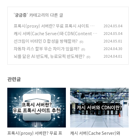
'
궁금증
' 카테고리의 다른 글
프록시(proxy) 서버란? 무료 프록시 사이트 추천
2024.05.04
캐시 서버(Cache Server)와 CDN(Content Di
2024.05.04
(0)
stribution Networks)
선크림이 비타민 D 합성을 방해할까?
2024.05.01
(0)
(0)
자동차 리스 할부 무슨 차이가 있을까?
2024.04.30
(0)
뇌를 닮은 AI 반도체, 뉴로모픽 반도체란?
2024.04.01
(0)
관련글
프록시(proxy) 서버란? 무료 프
캐시 서버(Cache Server)와