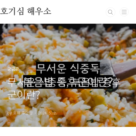
본문 바로가기
호기심 해우소
궁금증
무서운 식중독, 볶음밥 증후
군이란?
by 호해 주인장
2024. 5. 2.