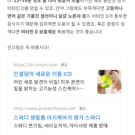
다.
15~30분 정도 팔 다리 맨살이 노출
되기만 해도 충분한 양의
비타민 D를 얻을 수 있죠. 만약 그럼에도 부족하다면
고등어나
연어 같은 기름진 생선이나 달걀 노른자 등
이 비타민 D가 풍부한
음식이기 때문에 섭취하면 도움이 될 수 있겠죠. 혹은 결핍이 심
하다면
비타민 D 보충제
를 복용하는 것이 좋습니다.
선크림은 꼭 바릅시다!
https://kr.riman.com
광고
인셀덤의 새로운 이름 ICD
어린 세포 발견의 비밀! 피부 본연의
빛을 밝히는 고기능성 스킨케어 ICD
인셀덤
http://www.presentforyou.net
광고
스와디 생필품 아기케어의 명가 스와디
스와디 썬크림, 바이오치약, 아이사랑 제품 판매