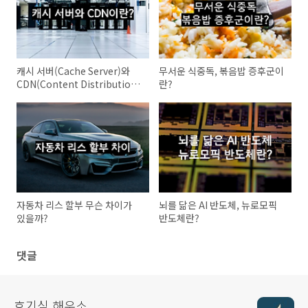
캐시 서버(Cache Server)와
무서운 식중독, 볶음밥 증후군이
CDN(Content Distribution
란?
Networks)
자동차 리스 할부 무슨 차이가
뇌를 닮은 AI 반도체, 뉴로모픽
있을까?
반도체란?
댓글
호기심 해우소