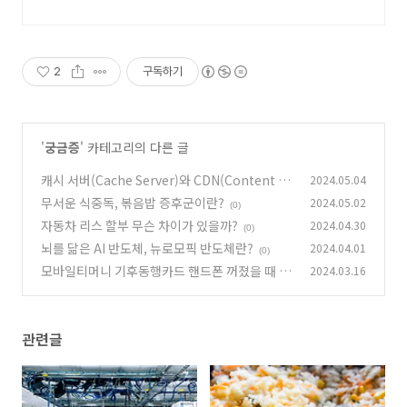
2
구독하기
'
궁금증
' 카테고리의 다른 글
캐시 서버(Cache Server)와 CDN(Content Di
2024.05.04
stribution Networks)
무서운 식중독, 볶음밥 증후군이란?
2024.05.02
(0)
(0)
자동차 리스 할부 무슨 차이가 있을까?
2024.04.30
(0)
뇌를 닮은 AI 반도체, 뉴로모픽 반도체란?
2024.04.01
(0)
모바일티머니 기후동행카드 핸드폰 꺼졌을 때 사
2024.03.16
용 가능할까?
(0)
관련글