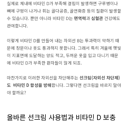
실제로 체내에 비타민 D가 부족해 결핍이 발생하면 구루병이나
뼈에 구멍이 나거나 휘는 골다공증, 골연화증 등의 질환이 발생할
수 있습니다. 뿐만 아니라 비타민 D는
면역력
과
심혈관
건강에도
관여합니다.
이렇게 비타민 D를 만들어 내는 자외선 B는 투과력이 약하기 때
문에 창문이나 옷도 통과하지 못합니다. 그래서 특히 겨울에 햇빛
이 지표면에 도달하는 양도 적고, 두꺼운 옷을 입고 다니기 때문
에 비타민 D가 부족한 환자들이 많게 되죠.
마찬가지로 이러한 자외선을 차단해주는
선크림(자외선 차단제)
도 비타민 D 합성을 방해
합니다. 그렇다면 선크림을 바르지 말아
야 할까요?
올바른 선크림 사용법과 비타민 D 보충