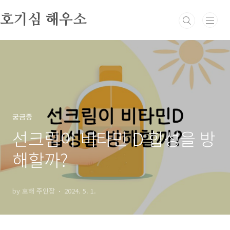
본문 바로가기
호기심 해우소
궁금증
선크림이 비타민 D 합성을 방
해할까?
by 호해 주인장
2024. 5. 1.