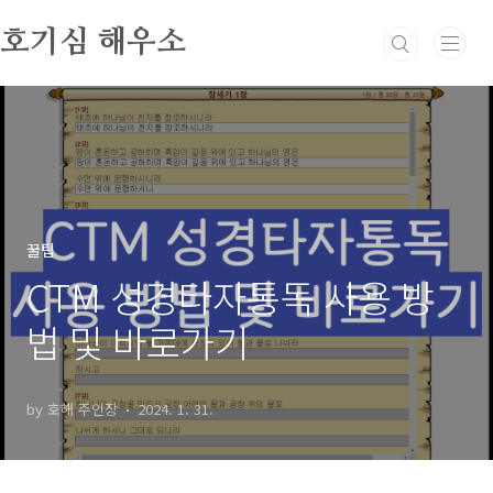
본문 바로가기
호기심 해우소
꿀팁
CTM 성경타자통독 사용 방
법 및 바로가기
by 호해 주인장
2024. 1. 31.