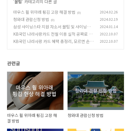
'
꿀팁
' 카테고리의 다른 글
마우스 휠 위아래 튕김 고장 해결 방법
2024.02.26
(0)
청와대 관람신청 방법
2024.02.19
(0)
삼성 샤이닝스타 지원 자소서 꿀팁 및 샤이닝스타
2024.01.14
4기 후기
KB국민 나라사랑카드 전월 이용 실적 공짜로 만
2022.10.07
(7)
드는 법
KB국민 나라사랑 카드 혜택 총정리, 모르면 손
2022.10.07
(6)
해!
(3)
관련글
마우스 휠 위아래 튕김 고장 해
청와대 관람신청 방법
결 방법