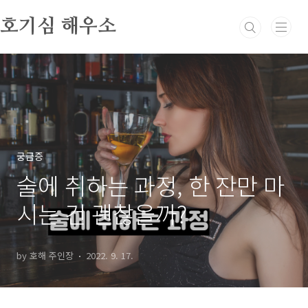
본문 바로가기
호기심 해우소
궁금증
술에 취하는 과정, 한 잔만 마
시는 건 괜찮을까?
by 호해 주인장
2022. 9. 17.