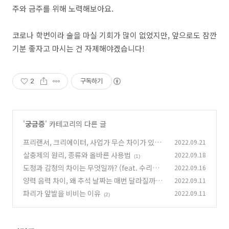
주와 금주를 위해 노력해보아요.
코로나 학번이라 술을 마실 기회가 많이 없었지만, 앞으로도 잠깐
기분 좋자고 마시는 건 자제해야겠습니다!
2
구독하기
'
궁금증
' 카테고리의 다른 글
프리랜서, 크리에이터, 사업가 무슨 차이가 있을
2022.09.21
까?
살충제의 원리, 종류와 올바른 사용법
2022.09.18
(0)
(1)
도청과 감청의 차이는 무엇일까? (feat. 수리남)
2022.09.16
양력 음력 차이, 왜 추석 날짜는 매번 달라질까?
2022.09.11
(0)
파리가 앞발을 비비는 이유
2022.09.11
(0)
(2)