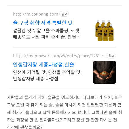
http://m.coupang.com
광고
술 쿠팡 취향 저격 특별한 맛
깔끔한 맛 무알코올 스파클링, 로켓
배송으로 내일 파티 준비 끝! 안달고
기분 좋은 맛, 모임 분위기 즐겁게!
와우회원 무료배송.
https://map.naver.com/v5/entry/place/126152
광고
6191
인생감자탕 세종나성점,한솔
인생에 기억될 맛, 인생을 추억할 맛.
인생감자탕 세종 나성점.
사람들과 즐기기 위해, 슬픔을 위로하거나 떠나보내기 위해, 혹은
그냥 모일 때 찾게 되는 술. 술을 마시게 되면 알딸딸한 기분과 함
께 취기가 올라오고 살짝 몽롱해지기도 합니다. 그렇다면 술에 취
하는 과정을 한 번 알아볼까요? 그리고 정말 한 잔만 마시는 건
건강에 괜찮을까요?