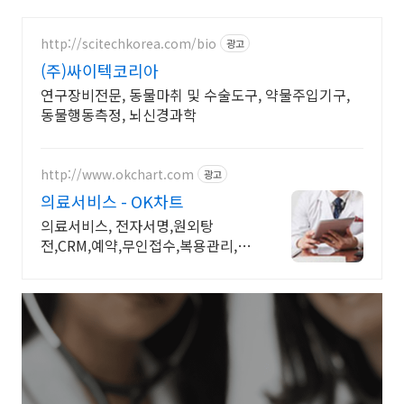
http://scitechkorea.com/bio
광고
(주)싸이텍코리아
연구장비전문, 동물마취 및 수술도구, 약물주입기구,
동물행동측정, 뇌신경과학
http://www.okchart.com
광고
의료서비스 - OK차트
의료서비스, 전자서명,원외탕
전,CRM,예약,무인접수,복용관리,펜
차트,키오스크