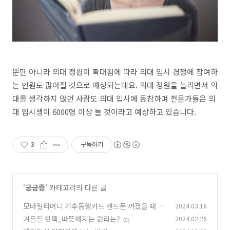
뿐만 아니라 의대 정원이 확대됨에 따라 의대 입시 경쟁에 참여하
는 인원도 많아질 것으로 예상되는데요. 의대 정원을 늘리면서 의
대를 생각하지 않던 사람도 의대 입시에 동참하며 전문가들은 의
대 입시생이 6000명 이상 늘 것이라고 예상하고 있습니다.
3
구독하기
'
궁금증
' 카테고리의 다른 글
모바일티머니 기후동행카드 핸드폰 꺼졌을 때 사
2024.03.16
용 가능할까?
겨울철 핫팩, 따뜻해지는 원리는?
2024.02.26
(0)
(0)