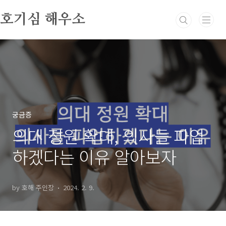
본문 바로가기
호기심 해우소
궁금증
의대 정원 확대, 의사들 파업
하겠다는 이유 알아보자
by 호해 주인장
2024. 2. 9.