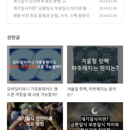
개기일식 안전하게 보는 방법
2024.02.08
(0)
개기일식이란? 금환일식 부분일식 차이와 월식
2024.02.08
과의 차이점
애플 비전 프로 장점과 단점, 가격, 스펙 총정리
2024.02.06
(0)
(0)
관련글
모바일티머니 기후동행카드 핸
겨울철 핫팩, 따뜻해지는 원리
드폰 꺼졌을 때 사용 가능할까?
는?