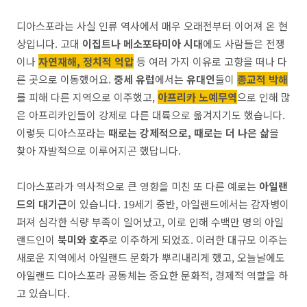
디아스포라는 사실 인류 역사에서 매우 오래전부터 이어져 온 현
상입니다. 고대
이집트나 메소포타미아 시대
에도 사람들은 전쟁
이나
자연재해, 정치적 억압
등 여러 가지 이유로 고향을 떠나 다
른 곳으로 이동했어요.
중세 유럽
에서는
유대인
들이
종교적 박해
를 피해 다른 지역으로 이주했고,
아프리카 노예무역
으로 인해 많
은 아프리카인들이 강제로 다른 대륙으로 옮겨지기도 했습니다.
이렇듯 디아스포라는
때로는 강제적으로, 때로는 더 나은 삶
을
찾아 자발적으로 이루어지곤 했답니다.
디아스포라가 역사적으로 큰 영향을 미친 또 다른 예로는
아일랜
드의 대기근
이 있습니다. 19세기 중반, 아일랜드에서는 감자병이
퍼져 심각한 식량 부족이 일어났고, 이로 인해 수백만 명의 아일
랜드인이
북미와 호주
로 이주하게 되었죠. 이러한 대규모 이주는
새로운 지역에서 아일랜드 문화가 뿌리내리게 했고, 오늘날에도
아일랜드 디아스포라 공동체는 중요한 문화적, 경제적 역할을 하
고 있습니다.