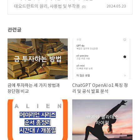
동은?
데오드란트의 원리, 사용법 및 부작용
2024.05.23
(0)
(0)
관련글
금에 투자하는 세 가지 방법과
ChatGPT OpenAI o1 특징 정
장단점 비교
리 및 공식 발표 분석