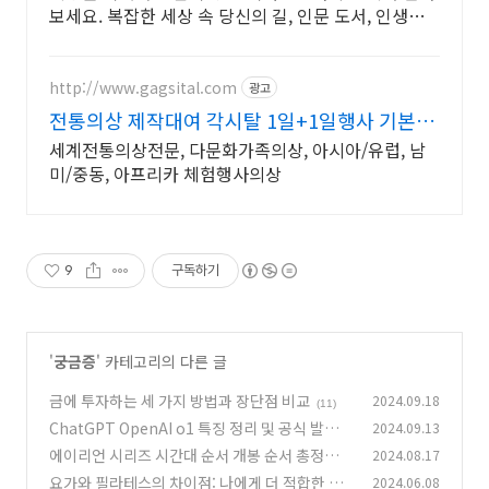
보세요. 복잡한 세상 속 당신의 길, 인문 도서, 인생의
나침반이 됩니다.
http://www.gagsital.com
광고
전통의상 제작대여 각시탈 1일+1일행사 기본2
박3일로
세계전통의상전문, 다문화가족의상, 아시아/유럽, 남
미/중동, 아프리카 체험행사의상
9
구독하기
'
궁금증
' 카테고리의 다른 글
금에 투자하는 세 가지 방법과 장단점 비교
2024.09.18
(11)
ChatGPT OpenAI o1 특징 정리 및 공식 발표
2024.09.13
분석
에이리언 시리즈 시간대 순서 개봉 순서 총정리
2024.08.17
(0)
요가와 필라테스의 차이점: 나에게 더 적합한 운
2024.06.08
(1)