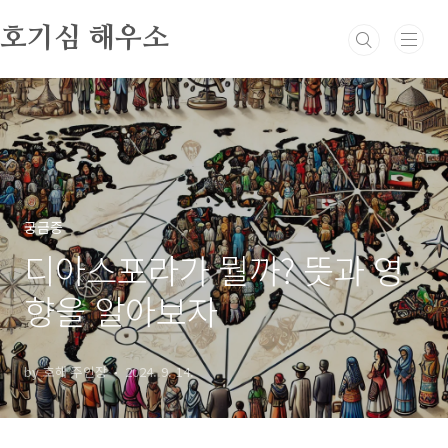
본문 바로가기
호기심 해우소
궁금증
디아스포라가 뭘까? 뜻과 영
향을 알아보자
by 호해 주인장
2024. 9. 14.