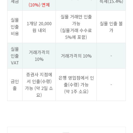
세금
득세(15.4%)
(10%) 면제
실물 거래만 인출
실물
1개당 20,000
가능
실물 인출 불
인출
원 내외
(실물거래 수수료
가
비용
5%에 포함)
실물
거래가격의
인출
거래가격의 10%
-
10%
VAT
증권사 지점에
은행 영업점에서 인
금인
서 인출(수령)
출(수령) 가능
-
출
가능 (약 2일 소
(약 1주 소요)
요)