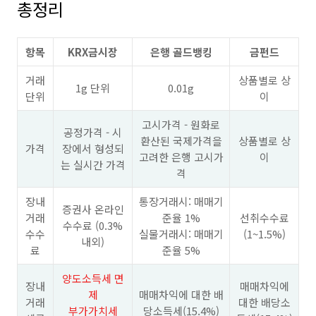
총정리
항목
KRX금시장
은행 골드뱅킹
금펀드
거래
상품별로 상
1g 단위
0.01g
단위
이
고시가격 - 원화로
공정가격 - 시
환산된 국제가격을
상품별로 상
가격
장에서 형성되
고려한 은행 고시가
이
는 실시간 가격
격
장내
통장거래시: 매매기
증권사 온라인
거래
준율 1%
선취수수료
수수료 (0.3%
수수
실물거래시: 매매기
(1~1.5%)
내외)
료
준율 5%
양도소득세 면
장내
매매차익에
제
매매차익에 대한 배
거래
대한 배당소
부가가치세
당소득세(15.4%)