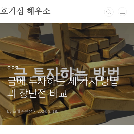
본문 바로가기
호기심 해우소
궁금증
금에 투자하는 세 가지 방법
과 장단점 비교
by 호해 주인장
2024. 9. 18.