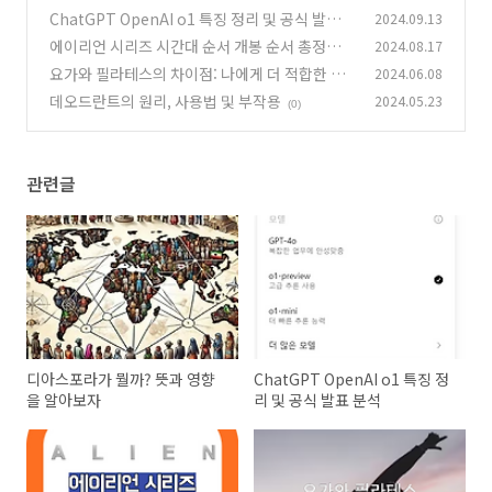
ChatGPT OpenAI o1 특징 정리 및 공식 발표
2024.09.13
분석
에이리언 시리즈 시간대 순서 개봉 순서 총정리
2024.08.17
(0)
요가와 필라테스의 차이점: 나에게 더 적합한 운
2024.06.08
(1)
동은?
데오드란트의 원리, 사용법 및 부작용
2024.05.23
(0)
(0)
관련글
디아스포라가 뭘까? 뜻과 영향
ChatGPT OpenAI o1 특징 정
을 알아보자
리 및 공식 발표 분석