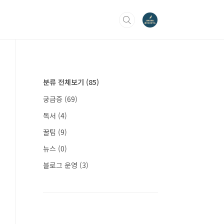
분류 전체보기
(85)
궁금증
(69)
독서
(4)
꿀팁
(9)
뉴스
(0)
블로그 운영
(3)