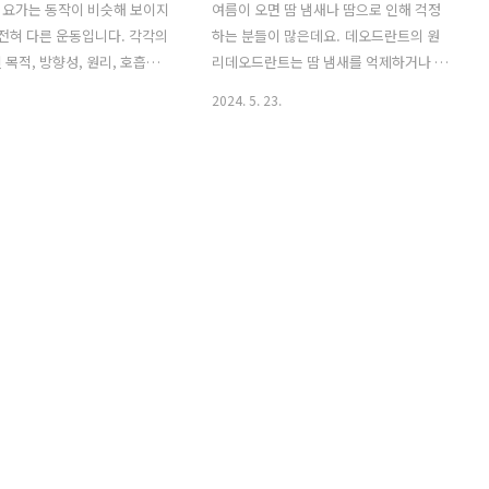
 요가는 동작이 비슷해 보이지
여름이 오면 땀 냄새나 땀으로 인해 걱정
 전혀 다른 운동입니다. 각각의
하는 분들이 많은데요. 데오드란트의 원
 목적, 방향성, 원리, 호흡법,
리데오드란트는 땀 냄새를 억제하거나 제
 분위기를 통해 그 차이점을
거하는 제품으로 작동 원리는 크게 두 가
2024. 5. 23.
다. 1. 운동 목적 요가는 명
지로 나뉘는데요. 첫 번째로는 향균 작용
의 목적으로 시작된 운동입니
입니다. 땀 자체는 무취이지만, 피부 표면
서는 운동을 할 때 목표를 정하
의 박테리아가 땀을 분해하면서 냄새를
표를 지속적으로 되새기며 집중
발생시키는데요. 데오드란트는 향균 성분
작의 난이도나 성공 여부보다
을 포함하여 이 박테리아의 성장을 억제
을 시도하고 노력하는 것 자체
함으로써 냄새를 줄이게 됩니다. 두 번째
둡니다. 요가는 몸과 마음의 조
는 좋은 향기로 덮는 것입니다. 향기가 포
며, 스트레스 해소와 정신 수
함된 성분이 땀 냄새를 덮어주어 더욱 상
비중을 둡니다. 필라테스는 신
쾌한 느낌을 제공하죠. 땀 억제 여부사실
근육을 강화하고, 몸의 움직임
데오드란트는 땀 자체를 억제하진 않습니
통제할 수 있도록 돕습니다. 필라
다. 땀을 억제하는 제품은 안티퍼스피란
작의 정확성이 중요하고 반복을
트(Anti-Perspirant)로, 이 제품은 땀샘
난이도를 높여가며, 체형 교정
을 막아 땀 분비를 줄이는 역할을 합니다.
에 중점을 둡니다. ..
반면, 데오드란트는 땀을 흘리더라..