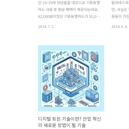
만 19~39세 청년들을 대상으로 기후동행
필라테스와
카드 사용 후 환급 혜택이 제공되는데요.
만, 사실은
62,000원이었던 기후동행카드가 55,000
운동이 가진
원으로 청년 할인 혜택이 적용되면서, 그
그리고 수업
2024. 7. 2.
2024. 6. 8.
동안 사용했던 건들에 대해 각각 7,000원
알아보겠습니
씩(최대 35,000원) 환급해주는 혜택입니
상과 수행
다. 신청 기간은 다음과 같습니다.24년 7
다. 요가에
월 2일(화) 오전 10시 ~ 8월 5일(월) 16시
고, 그 목
놓치면 신청이 불가하니 꼭 혜택 받아 가
합니다. 동
세요!환급 받으러 가기! 환급 대상연령만
는 그 동작
19~39세 (1984년 1월 1일 ~ 2005년 12
에 의미를 
월 31일 출생자) 거주지에 상관없이 해당
화를 중시하
연령에 해당하는 청년 누구나 혜택을 받
양에도 큰 
을 수 있습니다.환급 요건24년 2월 26일
체의 코어 
(월) ~ 6월 30일(일) 사이에 사용을 개시하
을 더 잘 
고, 30일간 만기 사용한 기후동행카드(중
테스는 동
도 환불된 기간..
통해 점차 
디지털 트윈 기술이란? 산업 혁신
과 근력 향상
의 새로운 방법이 될 기술