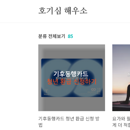
본문 바로가기
호기심 해우소
분류 전체보기
85
기후동행카드 청년 환급 신청 방
요가와 
법
게 더 적