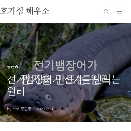
본문 바로가기
호기심 해우소
궁금증
전기뱀장어가 전기를 만드는
원리
by 호해 주인장
2023. 7. 13.