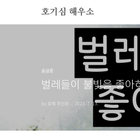
본문 바로가기
호기심 해우소
궁금증
벌레들이 불빛을 좋아
by 호해 주인장
2023. 7. 13.