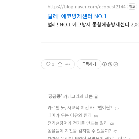
https://blog.naver.com/ecopest2144
광고
벌레! 에코방제센터 NO.1
벌레! NO.1 에코방제 통합해충방제센터 2,0
2
구독하기
'
궁금증
' 카테고리의 다른 글
카르텔 뜻, 사교육 이권 카르텔이란?
(0)
매미가 우는 이유와 원리
(0)
전기뱀장어가 전기를 만드는 원리
(2)
동물들이 지진을 감지할 수 있을까?
(0)
차가운 유리컵 표면에 물방울이 생기는 이유