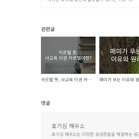
(2)
관련글
카르텔 뜻, 사교육 이권 카르텔이란?
매미가 우는 이유와 
댓글
호기심 해우소
호기심 해우소는 다양한 궁금증들을 해결하는 