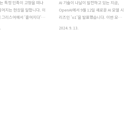
는 특정 민족이 고향을 떠나
AI 기술이 나날이 발전하고 있는 지금,
흩어지는 현상을 말합니다. 이
OpenAI에서 9월 12일 새로운 AI 모델 시
 그리스어에서 '흩어지다'는
리즈인 'o1'을 발표했습니다. 이번 모델
말에서 유래했으며, 원래는 유
은 기존과는 완전히 다른 접근 방식을 택
.
2024. 9. 13.
향인 이스라엘을 떠나 전 세
해 복잡한 문제를 해결하는 데 있어 더 뛰
 역사를 설명할 때 주로 사용
어난 성능을 자랑합니다. 그렇다면, 새롭
하지만 지금은 단순히 유대인
게 등장한 OpenAI o1 모델은 과연 어떤
지 않고, 여러 민족과 문화가
점이 특별할까요? 오늘은 이 모델의 특징
 다른 지역으로 이동하는 모
과 기존 모델과의 차이점, 그리고 실제로
아우르는 말로 쓰이고 있답니
어떻게 사용할 수 있는지에 대해 살펴보
 카자하스탄 디아스포라 모임
겠습니다.OpenAI o1 시리즈는 무엇인가
적이 있었는데요. 대한민국으
요?더 깊이 생각하는 AI의 등장기존의 AI
오거나 이주해 살아가는 분들
모델들은 문제를 빠르게 해결하는 것에
다. 카자하스탄 음식, 전통의
초점을 맞췄습니다. 하지만 이런 접근 방
등을 즐기며 문화를 회상하고 즐
식은 복잡하거나 예상치 못한 문제를 풀
였죠.디아스포라의 역사적 배경
때 한계를 보이곤 했죠. 특히 코딩 부분은
는 사실 인류 역사에서 매우
다른 모델에 밀리는 모습도 보였습니다.
이어져 온 현상입니다. 고대
OpenAI..
소포..