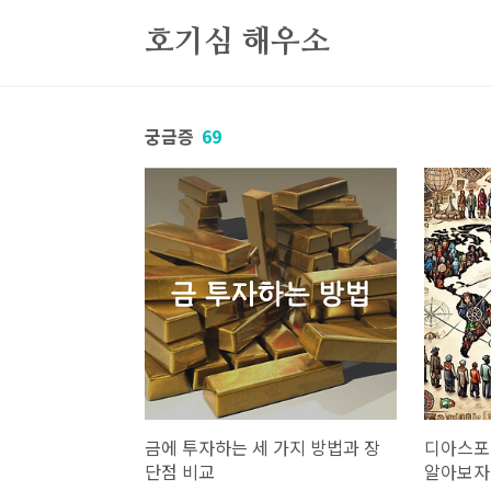
본문 바로가기
호기심 해우소
궁금증
69
금에 투자하는 세 가지 방법과 장
디아스포
단점 비교
알아보자