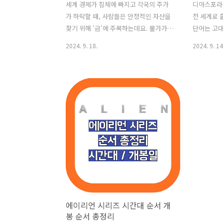
세계 경제가 침체에 빠지고 각국의 주가
디아스포라
가 하락할 때, 사람들은 안정적인 자산을
전 세계로 
찾기 위해 '금'에 주목하는데요. 물가가
단어는 고대
급격히 상승하거나 금리가 하락하는 상황
뜻을 가진 
2024. 9. 18.
2024. 9. 14
에서는 금이 더욱 매력적인 투자처로 부
대인들이 고
각되는데, 이는 금리가 낮아질수록 돈의
계로 흩어진
가치가 떨어지고, 그만큼 금의 가치가 상
되었어요. 
대적으로 높아지기 때문입니다. 그래서
에만 국한되
금은 경제적 불확실성 속에서 사람들이
고향을 떠나
선택하는 대표적인 안전자산으로 꼽히
든 상황을 
죠. 안전자산으로서의 금을 확보하기 위
다. 최근에
해 실물 골드바를 구매해 금고에 보관하
에 참여한 
는 방법도 있지만, 더 간편하게 금에 투자
로 유학을 
할 수 있는 세 가지 방법이 있습니다. 한국
이 모였습니
거래소 금 시장, 골드뱅킹, 금에 투자하는
상, 음악 
펀드 이렇게 세 가지가 있는데요. 각 방법
기는 자리
은 장단점이 다르기 때문에, 자신의 상황
디아스포라
에이리언 시리즈 시간대 순서 개
에 맞게 적절히 선택하는 것이 중요하
오래전부터 
봉 순서 총정리
죠. 한국거..
이집트나 메