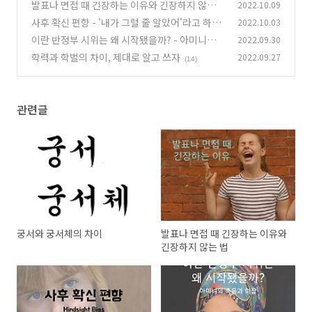
발표나 면접 때 긴장하는 이유와 긴장하지 않는
2022.10.09
법
사후 확신 편향 - '내가 그럴 줄 알았어'라고 하는
2022.10.03
(6)
이유
이란 반정부 시위는 왜 시작됐을까? - 아미니의
2022.09.30
(7)
죽음과 히잡
학력과 학벌의 차이, 제대로 알고 쓰자
2022.09.27
(14)
(14)
관련글
궁서와 궁서체의 차이
발표나 면접 때 긴장하는 이유와
긴장하지 않는 법