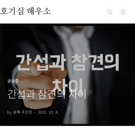
본문 바로가기
호기심 해우소
궁금증
간섭과 참견의 차이
by 호해 주인장
2022. 10. 4.