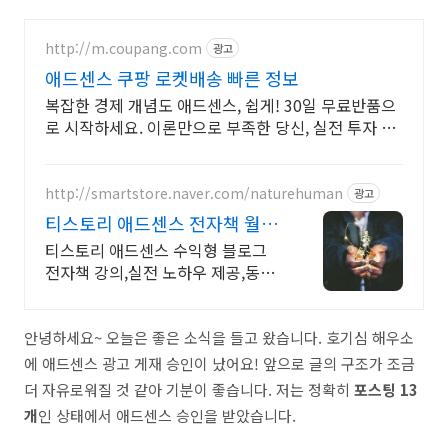
http://m.coupang.com
광고
애드센스 쿠팡 로켓배송 빠른 정보
복잡한 경제 개념도 애드센스, 쉽게! 30일 무료반품으
로 시작하세요. 이론만으로 부족한 당신, 실전 투자 전
략을 쿠팡에서 바로 만나보세요.
http://smartstore.naver.com/naturehuman
광고
티스토리 애드센스 전자책 월
100만원 고정 수익발생!
티스토리 애드센스 수익형 블로그
전자책 강의,실전 노하우 제공,동영
상 강의 포함 애드센스 수익을 빠르
게 얻는 방법을 전자책과 동영상으
로 초보자도 쉽게 배워요!
안녕하세요~ 오늘은 좋은 소식을 들고 왔습니다. 호기심 해우소
에 애드센스 광고 게재 승인이 났어요! 앞으로 글의 구조가 조금
더 자유로워질 것 같아 기분이 좋습니다. 저는 정확히
포스팅 13
개
인 상태에서 애드센스 승인을 받았습니다.