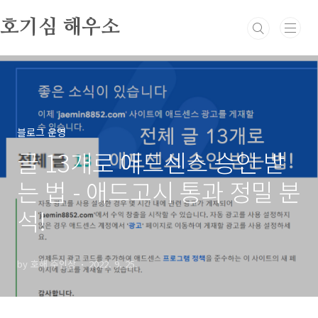
본문 바로가기
호기심 해우소
블로그 운영
글 13개로 애드센스 승인 받
는 법 - 애드고시 통과 정밀 분
석!
by 호해 주인장
2022. 9. 25.