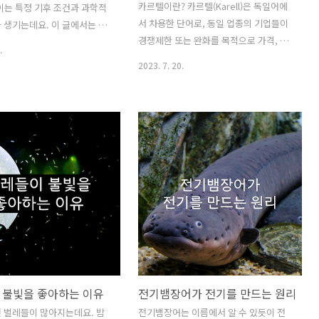
카르텔이란? 카르텔(Karell)은 독일어에
이는 특정 기후 조건과 과학적
서 차용한 단어로, 동일 업종의 기업들이
 생기는데요. 이 글에서는 장
경쟁제한 또는 완화를 목적으로 가격, 생
기는지에 대한 과학적으로 알
.
산량, 판로 등에 협정을 맺어 자유 경쟁을
. 장마의 기원 장마는 기본
2023. 7. 20.
배제하고 독과점적인 수익을 올리기 위해
 중의 수증기가 냉각되어 물
시행하는 부당한 공동행위를 의미합니다.
고, 이 물방울들이 모여 구름
영어에서는 Cartel이라고 하며, 유사한
비로 내리는 현상입니다. 이러
용어로 '담합'이라고 생각하면 이해가 쉽
전 세계적으로 발생하지만, 장
죠. 일반적인 경쟁을 제한하고 이익을 극
 아시아 지역에서 두드러지게
대화하기 위해 가격 담합이나 시장 할당
현상인데요. 장마는 기본적으로
과 같은 반경쟁적인 관행을 가리킵니다.
큰 북태평양 고기압과 오호츠크
사교육 카르텔 사교육 카르텔이란, 유명
사이의 대기 흐름에 의해 발생
학원들이 서로 협력하여 서비스의 품질,
호츠크해는 겨울 동안 얼음으
가격, 조건 등을 제한하여 부당한 공동행
습니다. 그리고 봄이 되면 녹아
위를 하는 교육관련 기업의 연합을 의미
온을 유지하여 온도가 대륙에
합니다. 이는 특히 대학수학능력시험(수
다. 하지만 북태평양 고기압
능)의 상위권 변별력을 갖추기 위해 난이
 하와이 부근에 머물다가 점
 불빛을 좋아하는 이유
전기뱀장어가 전기를 만드는 원리
도를 매우 높힌 '킬러 문항'을 출제..
양쪽..
 벌레들이 많아지는데요. 밤
전기뱀장어는 이름에서 알 수 있듯이 전