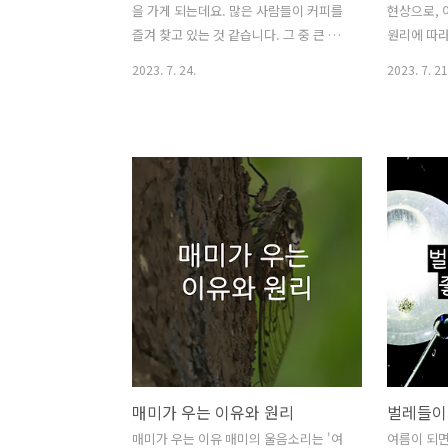
을 가게 되는데요. 많은 사람들이 커피를
현상으로, 
즐겨 찾고 있는 것 같습니다. 그 중 큰 이
원리에 따라
유는 커피에 함유되어 있는 카페인이 잠
마가 왜 생
2023. 7. 24.
2023. 7. 21
을 좀 깨워주고 집중력에도 도움을 주고,
아보겠습니다
이제는 없으면 더 피곤한 느낌을 주기 때
적으로 대기
문일 것입니다. 하지만 카페인으로부터
방울로 변하
이런 긍정적인 효과를 얻는 사람들만 있
을 이루고 
는 것은 아닙니다. 카페인이 몸에 맞지 않
한 과정은 
으면 심장이 빨리 뛰고 얼굴이 빨개지는
마는 특히
등의 증상이 나타나기도 합니다. 이런 분
나타나는 
들도 커피를 즐길 수 있도록 카페인이 거
온도차가 
의 제거된 디카페인 커피도 있는데요. 이
해 고기압 
번 글에서는 디카페인 커피가 어떻게 만
합니다. 오
들어지는지 알아보겠습니다. 디카페인 커
로 덮여 있
피 제조 방법 디카페인 커피를 만들기 위
차가운 수
해서는 로스팅되기 전인 생두를 가공해서
비해 낮습니
만듭니다. 만드는 방법에는 화학적 용매
은 겨울동안
매미가 우는 이유와 원리
벌레들이
가 있는..
점 북서태평
매미가 우는 이유 매미의 울음소리는 '여
여름이 되면