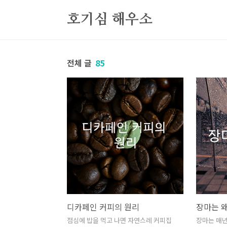
본문 바로가기
호기심 해우소
전체 글
85
디카페인 커피의 원리
장마는 왜
점심에 밥을 먹고 나면 자연스레 커피집
장마는 매