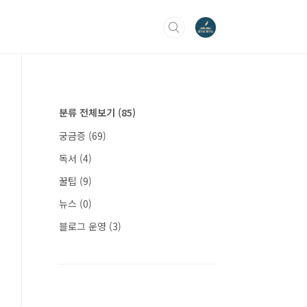
분류 전체보기
(85)
궁금증
(69)
독서
(4)
꿀팁
(9)
뉴스
(0)
블로그 운영
(3)